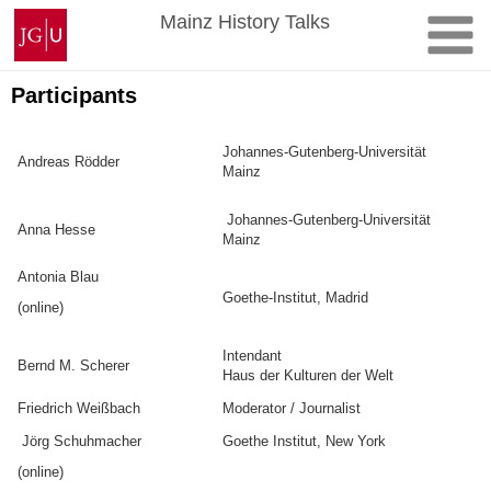
Skip
Johannes
Mainz History Talks
to
Gutenberg
content
University
Mainz
Participants
Johannes-Gutenberg-Universität
Andreas Rödder
Mainz
Johannes-Gutenberg-Universität
Anna Hesse
Mainz
Antonia Blau
Goethe-Institut, Madrid
(online)
Intendant
Bernd M. Scherer
Haus der Kulturen der Welt
Friedrich Weißbach
Moderator / Journalist
Jörg Schuhmacher
Goethe Institut, New York
(online)