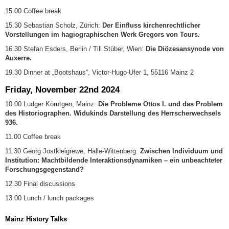
15.00 Coffee break
15.30 Sebastian Scholz, Zürich:
Der Einfluss kirchenrechtlicher
Vorstellungen im hagiographischen Werk Gregors von Tours.
16.30 Stefan Esders, Berlin / Till Stüber, Wien:
Die Diözesansynode von
Auxerre.
19.30 Dinner at
„Bootshaus“
, Victor-Hugo-Ufer 1, 55116 Mainz 2
Friday, November 22nd 2024
10.00 Ludger Körntgen, Mainz:
Die Probleme Ottos I. und das Problem
des Historiographen. Widukinds Darstellung des Herrscherwechsels
936.
11.00 Coffee break
11.30 Georg Jostkleigrewe, Halle-Wittenberg:
Zwischen Individuum und
Institution: Machtbildende Interaktionsdynamiken – ein unbeachteter
Forschungsgegenstand?
12.30 Final discussions
13.00 Lunch / lunch packages
Mainz History Talks