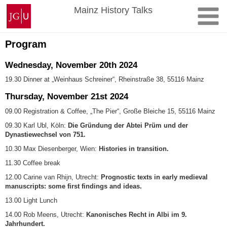
Skip
Johannes
Mainz History Talks
to
Gutenberg
content
University
Mainz
Program
Wednesday, November 20th 2024
19.30 Dinner at
„Weinhaus Schreiner“
, Rheinstraße 38, 55116 Mainz
Thursday, November 21st 2024
09.00 Registration & Coffee,
„The Pier“
, Große Bleiche 15, 55116 Mainz
09.30 Karl Ubl, Köln:
Die Gründung der Abtei Prüm und der
Dynastiewechsel von 751.
10.30 Max Diesenberger, Wien:
Histories in transition.
11.30 Coffee break
12.00 Carine van Rhijn, Utrecht:
Prognostic texts in early medieval
manuscripts: some first findings and ideas.
13.00 Light Lunch
14.00 Rob Meens, Utrecht:
Kanonisches Recht in Albi im 9.
Jahrhundert.